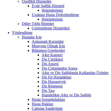
Özellikli Hizmetler
Evde Sağlık Hizmeti
Hekimlerimiz
Uzaktan Hasta Değerlendirme
Hekimlerimiz
Diğer Tıbbi Birimler
Görüntüleme Hizmetleri
Yönlendirme
Hastalar İçin
Anlaşmalı Kurumlar
Muayene Olmak İçin
Bilinmesi Gerekenler
Ağız Kanseri
Diş Çürükleri
Diş Apsesi
Diş Çekiminden Sonra
Ağız ve Diş Sağlığında Kullanılan Ürünler
Diş Eti Hastalıkları
Diş Hassasiyeti
Diş Röntgeni
Diş Taşı
Hamilelikte Ağız ve Diş Sağlığı
Hasta Sorumlulukları
Hasta Hakları
Çalışma Saatlerimiz