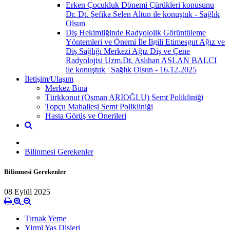
Erken Çocukluk Dönemi Çürükleri konusunu
Dr. Dt. Şefika Selen Altun ile konuştuk - Sağlık
Olsun
Diş Hekimliğinde Radyolojik Görüntüleme
Yöntemleri ve Önemi İle İlgili Etimesgut Ağız ve
Diş Sağlığı Merkezi Ağız Diş ve Çene
Radyolojisi Uzm.Dt. Aslıhan ASLAN BALCI
ile konuştuk | Sağlık Olsun - 16.12.2025
İletişim/Ulaşım
Merkez Bina
Türkkonut (Osman ARIOĞLU) Semt Polikliniği
Topçu Mahallesi Semt Polikliniği
Hasta Görüş ve Önerileri
Bilinmesi Gerekenler
Bilinmesi Gerekenler
08 Eylül 2025
Tırnak Yeme
Yirmi Yaş Dişleri