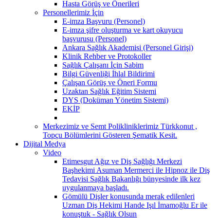
Hasta Görüş ve Önerileri
Personellerimiz İçin
E-imza Başvuru (Personel)
E-imza şifre oluşturma ve kart okuyucu
başvurusu (Personel)
Ankara Sağlık Akademisi (Personel Girişi)
Klinik Rehber ve Protokoller
Sağlık Çalışanı İçin Sabim
Bilgi Güvenliği İhlal Bildirimi
Çalışan Görüş ve Öneri Formu
Uzaktan Sağlık Eğitim Sistemi
DYS (Doküman Yönetim Sistemi)
EKİP
Merkezimiz ve Semt Polikliniklerimiz Türkkonut ,
Topçu Bölümlerini Gösteren Şematik Kesit.
Dijital Medya
Video
Etimesgut Ağız ve Diş Sağlığı Merkezi
Başhekimi Asuman Mermerci ile Hipnoz ile Diş
Tedavisi Sağlık Bakanlığı bünyesinde ilk kez
uygulanmaya başladı.
Gömülü Dişler konusunda merak edilenleri
Uzman Diş Hekimi Hande Işıl İmamoğlu Er ile
konuştuk - Sağlık Olsun