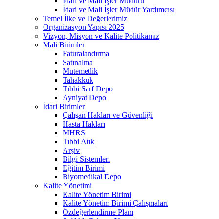
İdari ve Mali İşler Müdürü
İdari ve Mali İşler Müdür Yardımcısı
Temel İlke ve Değerlerimiz
Organizasyon Yapısı 2025
Vizyon, Misyon ve Kalite Politikamız
Mali Birimler
Faturalandırma
Satınalma
Mutemetlik
Tahakkuk
Tıbbi Sarf Depo
Ayniyat Depo
İdari Birimler
Çalışan Hakları ve Güvenliği
Hasta Hakları
MHRS
Tıbbi Atık
Arşiv
Bilgi Sistemleri
Eğitim Birimi
Biyomedikal Depo
Kalite Yönetimi
Kalite Yönetim Birimi
Kalite Yönetim Birimi Çalışmaları
Özdeğerlendirme Planı