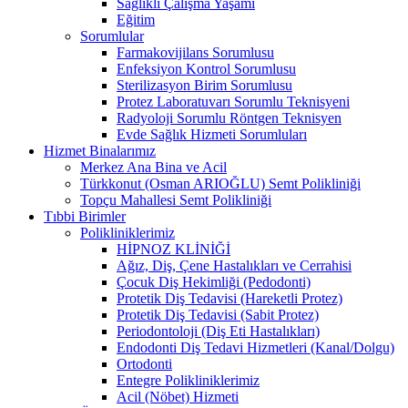
Sağlıklı Çalışma Yaşamı
Eğitim
Sorumlular
Farmakovijilans Sorumlusu
Enfeksiyon Kontrol Sorumlusu
Sterilizasyon Birim Sorumlusu
Protez Laboratuvarı Sorumlu Teknisyeni
Radyoloji Sorumlu Röntgen Teknisyen
Evde Sağlık Hizmeti Sorumluları
Hizmet Binalarımız
Merkez Ana Bina ve Acil
Türkkonut (Osman ARIOĞLU) Semt Polikliniği
Topçu Mahallesi Semt Polikliniği
Tıbbi Birimler
Polikliniklerimiz
HİPNOZ KLİNİĞİ
Ağız, Diş, Çene Hastalıkları ve Cerrahisi
Çocuk Diş Hekimliği (Pedodonti)
Protetik Diş Tedavisi (Hareketli Protez)
Protetik Diş Tedavisi (Sabit Protez)
Periodontoloji (Diş Eti Hastalıkları)
Endodonti Diş Tedavi Hizmetleri (Kanal/Dolgu)
Ortodonti
Entegre Polikliniklerimiz
Acil (Nöbet) Hizmeti