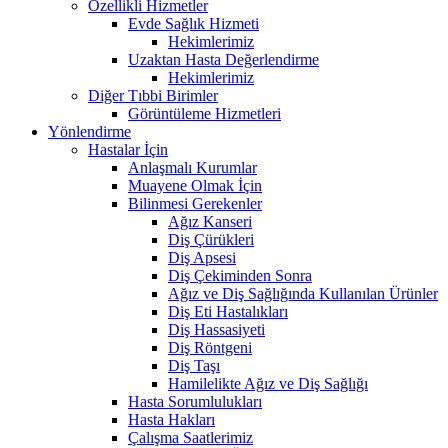
Özellikli Hizmetler
Evde Sağlık Hizmeti
Hekimlerimiz
Uzaktan Hasta Değerlendirme
Hekimlerimiz
Diğer Tıbbi Birimler
Görüntüleme Hizmetleri
Yönlendirme
Hastalar İçin
Anlaşmalı Kurumlar
Muayene Olmak İçin
Bilinmesi Gerekenler
Ağız Kanseri
Diş Çürükleri
Diş Apsesi
Diş Çekiminden Sonra
Ağız ve Diş Sağlığında Kullanılan Ürünler
Diş Eti Hastalıkları
Diş Hassasiyeti
Diş Röntgeni
Diş Taşı
Hamilelikte Ağız ve Diş Sağlığı
Hasta Sorumlulukları
Hasta Hakları
Çalışma Saatlerimiz