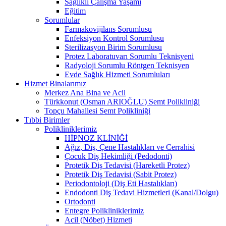
Sağlıklı Çalışma Yaşamı
Eğitim
Sorumlular
Farmakovijilans Sorumlusu
Enfeksiyon Kontrol Sorumlusu
Sterilizasyon Birim Sorumlusu
Protez Laboratuvarı Sorumlu Teknisyeni
Radyoloji Sorumlu Röntgen Teknisyen
Evde Sağlık Hizmeti Sorumluları
Hizmet Binalarımız
Merkez Ana Bina ve Acil
Türkkonut (Osman ARIOĞLU) Semt Polikliniği
Topçu Mahallesi Semt Polikliniği
Tıbbi Birimler
Polikliniklerimiz
HİPNOZ KLİNİĞİ
Ağız, Diş, Çene Hastalıkları ve Cerrahisi
Çocuk Diş Hekimliği (Pedodonti)
Protetik Diş Tedavisi (Hareketli Protez)
Protetik Diş Tedavisi (Sabit Protez)
Periodontoloji (Diş Eti Hastalıkları)
Endodonti Diş Tedavi Hizmetleri (Kanal/Dolgu)
Ortodonti
Entegre Polikliniklerimiz
Acil (Nöbet) Hizmeti