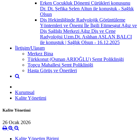
Erken Çocukluk Dönemi Çürükleri konusunu
Dr. Dt. Şefika Selen Altun ile konuştuk - Sağlık
Olsun
Diş Hekimliğinde Radyolojik Görüntüleme
Yöntemleri ve Önemi İle İlgili Etimesgut Ağız ve
Diş Sağlığı Merkezi Ağız Diş ve Çene
Radyolojisi Uzm.Dt. Aslıhan ASLAN BALCI
ile konuştuk | Sağlık Olsun - 16.12.2025
İletişim/Ulaşım
Merkez Bina
Türkkonut (Osman ARIOĞLU) Semt Polikliniği
Topçu Mahallesi Semt Polikliniği
Hasta Görüş ve Önerileri
Kurumsal
Kalite Yönetimi
Kalite Yönetimi
26 Ocak 2026
Kalite Yönetim Birimi