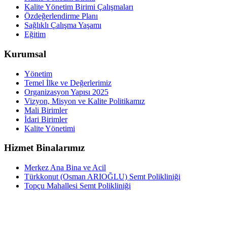
Kalite Yönetim Birimi Çalışmaları
Özdeğerlendirme Planı
Sağlıklı Çalışma Yaşamı
Eğitim
Kurumsal
Yönetim
Temel İlke ve Değerlerimiz
Organizasyon Yapısı 2025
Vizyon, Misyon ve Kalite Politikamız
Mali Birimler
İdari Birimler
Kalite Yönetimi
Hizmet Binalarımız
Merkez Ana Bina ve Acil
Türkkonut (Osman ARIOĞLU) Semt Polikliniği
Topçu Mahallesi Semt Polikliniği