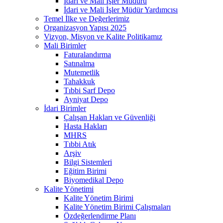
İdari ve Mali İşler Müdürü
İdari ve Mali İşler Müdür Yardımcısı
Temel İlke ve Değerlerimiz
Organizasyon Yapısı 2025
Vizyon, Misyon ve Kalite Politikamız
Mali Birimler
Faturalandırma
Satınalma
Mutemetlik
Tahakkuk
Tıbbi Sarf Depo
Ayniyat Depo
İdari Birimler
Çalışan Hakları ve Güvenliği
Hasta Hakları
MHRS
Tıbbi Atık
Arşiv
Bilgi Sistemleri
Eğitim Birimi
Biyomedikal Depo
Kalite Yönetimi
Kalite Yönetim Birimi
Kalite Yönetim Birimi Çalışmaları
Özdeğerlendirme Planı