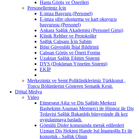
Hasta Görüş ve Önerileri
Personellerimiz İçin
E-imza Başvuru (Personel)
E-imza şifre oluşturma ve kart okuyucu
başvurusu (Personel)
Ankara Sağlık Akademisi (Personel Girişi)
Klinik Rehber ve Protokoller
Sağlık Çalışanı İçin Sabim
Bilgi Güvenliği İhlal Bildirimi
Çalışan Görüş ve Öneri Formu
Uzaktan Sağlık Eğitim Sistemi
DYS (Doküman Yönetim Sistemi)
EKİP
Merkezimiz ve Semt Polikliniklerimiz Türkkonut ,
Topçu Bölümlerini Gösteren Şematik Kesit.
Dijital Medya
Video
Etimesgut Ağız ve Diş Sağlığı Merkezi
Başhekimi Asuman Mermerci ile Hipnoz ile Diş
Tedavisi Sağlık Bakanlığı bünyesinde ilk kez
uygulanmaya başladı.
Gömülü Dişler konusunda merak edilenleri
Uzman Diş Hekimi Hande Işıl İmamoğlu Er ile
konuştuk - Sağlık Olsun