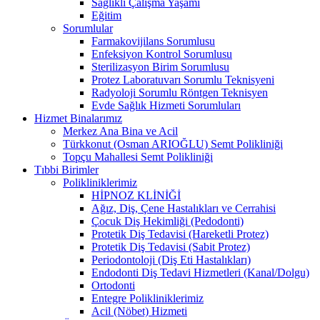
Sağlıklı Çalışma Yaşamı
Eğitim
Sorumlular
Farmakovijilans Sorumlusu
Enfeksiyon Kontrol Sorumlusu
Sterilizasyon Birim Sorumlusu
Protez Laboratuvarı Sorumlu Teknisyeni
Radyoloji Sorumlu Röntgen Teknisyen
Evde Sağlık Hizmeti Sorumluları
Hizmet Binalarımız
Merkez Ana Bina ve Acil
Türkkonut (Osman ARIOĞLU) Semt Polikliniği
Topçu Mahallesi Semt Polikliniği
Tıbbi Birimler
Polikliniklerimiz
HİPNOZ KLİNİĞİ
Ağız, Diş, Çene Hastalıkları ve Cerrahisi
Çocuk Diş Hekimliği (Pedodonti)
Protetik Diş Tedavisi (Hareketli Protez)
Protetik Diş Tedavisi (Sabit Protez)
Periodontoloji (Diş Eti Hastalıkları)
Endodonti Diş Tedavi Hizmetleri (Kanal/Dolgu)
Ortodonti
Entegre Polikliniklerimiz
Acil (Nöbet) Hizmeti