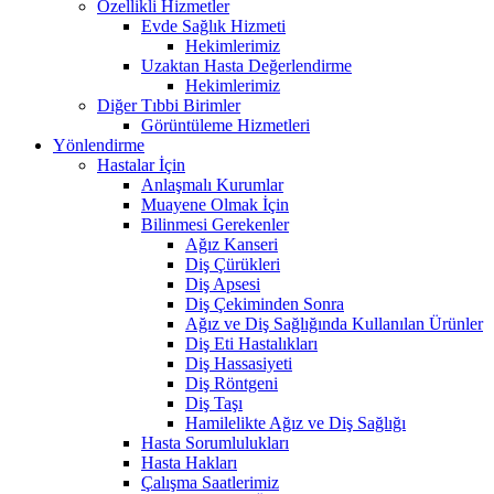
Özellikli Hizmetler
Evde Sağlık Hizmeti
Hekimlerimiz
Uzaktan Hasta Değerlendirme
Hekimlerimiz
Diğer Tıbbi Birimler
Görüntüleme Hizmetleri
Yönlendirme
Hastalar İçin
Anlaşmalı Kurumlar
Muayene Olmak İçin
Bilinmesi Gerekenler
Ağız Kanseri
Diş Çürükleri
Diş Apsesi
Diş Çekiminden Sonra
Ağız ve Diş Sağlığında Kullanılan Ürünler
Diş Eti Hastalıkları
Diş Hassasiyeti
Diş Röntgeni
Diş Taşı
Hamilelikte Ağız ve Diş Sağlığı
Hasta Sorumlulukları
Hasta Hakları
Çalışma Saatlerimiz