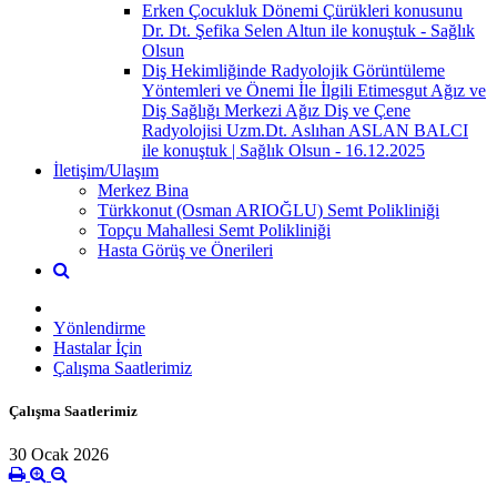
Erken Çocukluk Dönemi Çürükleri konusunu
Dr. Dt. Şefika Selen Altun ile konuştuk - Sağlık
Olsun
Diş Hekimliğinde Radyolojik Görüntüleme
Yöntemleri ve Önemi İle İlgili Etimesgut Ağız ve
Diş Sağlığı Merkezi Ağız Diş ve Çene
Radyolojisi Uzm.Dt. Aslıhan ASLAN BALCI
ile konuştuk | Sağlık Olsun - 16.12.2025
İletişim/Ulaşım
Merkez Bina
Türkkonut (Osman ARIOĞLU) Semt Polikliniği
Topçu Mahallesi Semt Polikliniği
Hasta Görüş ve Önerileri
Yönlendirme
Hastalar İçin
Çalışma Saatlerimiz
Çalışma Saatlerimiz
30 Ocak 2026