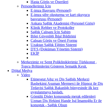
Hasta Görüş ve Önerileri
Personellerimiz İçin
E-imza Başvuru (Personel)
E-imza şifre oluşturma ve kart okuyucu
başvurusu (Personel)
Ankara Sağlık Akademisi (Personel Girişi)
Klinik Rehber ve Protokoller
Sağlık Çalışanı İçin Sabim
Bilgi Güvenliği İhlal Bildirimi
Çalışan Görüş ve Öneri Formu
Uzaktan Sağlık Eğitim Sistemi
DYS (Doküman Yönetim Sistemi)
EKİP
Merkezimiz ve Semt Polikliniklerimiz Türkkonut ,
Topçu Bölümlerini Gösteren Şematik Kesit.
Dijital Medya
Video
Etimesgut Ağız ve Diş Sağlığı Merkezi
Başhekimi Asuman Mermerci ile Hipnoz ile Diş
Tedavisi Sağlık Bakanlığı bünyesinde ilk kez
uygulanmaya başladı.
Gömülü Dişler konusunda merak edilenleri
Uzman Diş Hekimi Hande Işıl İmamoğlu Er ile
konuştuk - Sağlık Olsun