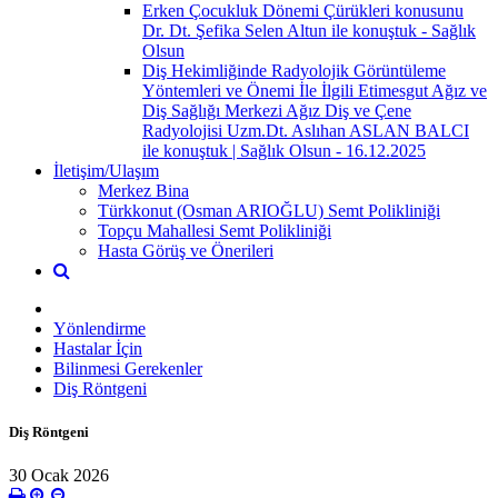
Erken Çocukluk Dönemi Çürükleri konusunu
Dr. Dt. Şefika Selen Altun ile konuştuk - Sağlık
Olsun
Diş Hekimliğinde Radyolojik Görüntüleme
Yöntemleri ve Önemi İle İlgili Etimesgut Ağız ve
Diş Sağlığı Merkezi Ağız Diş ve Çene
Radyolojisi Uzm.Dt. Aslıhan ASLAN BALCI
ile konuştuk | Sağlık Olsun - 16.12.2025
İletişim/Ulaşım
Merkez Bina
Türkkonut (Osman ARIOĞLU) Semt Polikliniği
Topçu Mahallesi Semt Polikliniği
Hasta Görüş ve Önerileri
Yönlendirme
Hastalar İçin
Bilinmesi Gerekenler
Diş Röntgeni
Diş Röntgeni
30 Ocak 2026