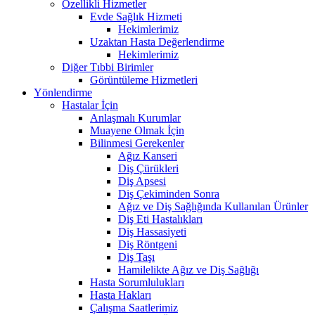
Özellikli Hizmetler
Evde Sağlık Hizmeti
Hekimlerimiz
Uzaktan Hasta Değerlendirme
Hekimlerimiz
Diğer Tıbbi Birimler
Görüntüleme Hizmetleri
Yönlendirme
Hastalar İçin
Anlaşmalı Kurumlar
Muayene Olmak İçin
Bilinmesi Gerekenler
Ağız Kanseri
Diş Çürükleri
Diş Apsesi
Diş Çekiminden Sonra
Ağız ve Diş Sağlığında Kullanılan Ürünler
Diş Eti Hastalıkları
Diş Hassasiyeti
Diş Röntgeni
Diş Taşı
Hamilelikte Ağız ve Diş Sağlığı
Hasta Sorumlulukları
Hasta Hakları
Çalışma Saatlerimiz