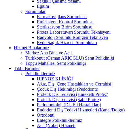
Sağlıklı Çalışma Yaşamı
Eğitim
Sorumlular
Farmakovijilans Sorumlusu
Enfeksiyon Kontrol Sorumlusu
Sterilizasyon Birim Sorumlusu
Protez Laboratuvarı Sorumlu Teknisyeni
Radyoloji Sorumlu Röntgen Teknisyen
Evde Sağlık Hizmeti Sorumluları
Hizmet Binalarımız
Merkez Ana Bina ve Acil
Türkkonut (Osman ARIOĞLU) Semt Polikliniği
Topçu Mahallesi Semt Polikliniği
Tıbbi Birimler
Polikliniklerimiz
HİPNOZ KLİNİĞİ
Ağız, Diş, Çene Hastalıkları ve Cerrahisi
Çocuk Diş Hekimliği (Pedodonti)
Protetik Diş Tedavisi (Hareketli Protez)
Protetik Diş Tedavisi (Sabit Protez)
Periodontoloji (Diş Eti Hastalıkları)
Endodonti Diş Tedavi Hizmetleri (Kanal/Dolgu)
Ortodonti
Entegre Polikliniklerimiz
Acil (Nöbet) Hizmeti