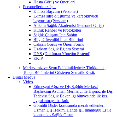
Hasta Görüş ve Önerileri
Personellerimiz İçin
E-imza Başvuru (Personel)
E-imza şifre oluşturma ve kart okuyucu
başvurusu (Personel)
Ankara Sağlık Akademisi (Personel Girişi)
Klinik Rehber ve Protokoller
Sağlık Çalışanı İçin Sabim
Bilgi Güvenliği İhlal Bildirimi
Çalışan Görüş ve Öneri Formu
Uzaktan Sağlık Eğitim Sistemi
DYS (Doküman Yönetim Sistemi)
EKİP
Merkezimiz ve Semt Polikliniklerimiz Türkkonut ,
Topçu Bölümlerini Gösteren Şematik Kesit.
Dijital Medya
Video
Etimesgut Ağız ve Diş Sağlığı Merkezi
Başhekimi Asuman Mermerci ile Hipnoz ile Diş
Tedavisi Sağlık Bakanlığı bünyesinde ilk kez
uygulanmaya başladı.
Gömülü Dişler konusunda merak edilenleri
Uzman Diş Hekimi Hande Işıl İmamoğlu Er ile
konuştuk - Sağlık Olsun