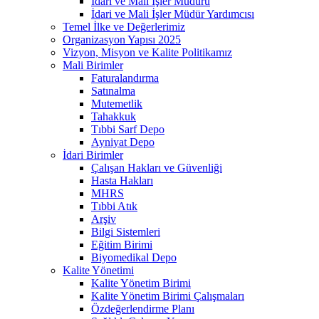
İdari ve Mali İşler Müdürü
İdari ve Mali İşler Müdür Yardımcısı
Temel İlke ve Değerlerimiz
Organizasyon Yapısı 2025
Vizyon, Misyon ve Kalite Politikamız
Mali Birimler
Faturalandırma
Satınalma
Mutemetlik
Tahakkuk
Tıbbi Sarf Depo
Ayniyat Depo
İdari Birimler
Çalışan Hakları ve Güvenliği
Hasta Hakları
MHRS
Tıbbi Atık
Arşiv
Bilgi Sistemleri
Eğitim Birimi
Biyomedikal Depo
Kalite Yönetimi
Kalite Yönetim Birimi
Kalite Yönetim Birimi Çalışmaları
Özdeğerlendirme Planı