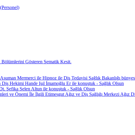
(Personel)
 Bölümlerini Gösteren Şematik Kesit.
Asuman Mermerci ile Hipnoz ile Diş Tedavisi Sağlık Bakanlığı bünyes
Diş Hekimi Hande Işıl İmamoğlu Er ile konuştuk - Sağlık Olsun
. Şefika Selen Altun ile konuştuk - Sağlık Olsun
eri ve Önemi İle İlgili Etimesgut Ağız ve Diş Sağlığı Merkezi Ağı