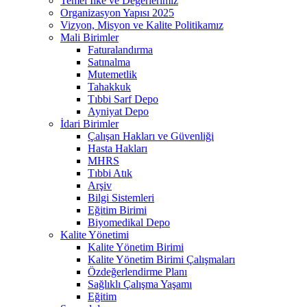
Temel İlke ve Değerlerimiz
Organizasyon Yapısı 2025
Vizyon, Misyon ve Kalite Politikamız
Mali Birimler
Faturalandırma
Satınalma
Mutemetlik
Tahakkuk
Tıbbi Sarf Depo
Ayniyat Depo
İdari Birimler
Çalışan Hakları ve Güvenliği
Hasta Hakları
MHRS
Tıbbi Atık
Arşiv
Bilgi Sistemleri
Eğitim Birimi
Biyomedikal Depo
Kalite Yönetimi
Kalite Yönetim Birimi
Kalite Yönetim Birimi Çalışmaları
Özdeğerlendirme Planı
Sağlıklı Çalışma Yaşamı
Eğitim