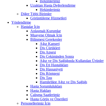
Hekimlerimiz
Uzaktan Hasta Değerlendirme
Hekimlerimiz
Diğer Tıbbi Birimler
Görüntüleme Hizmetleri
Yönlendirme
Hastalar İçin
Anlaşmalı Kurumlar
Muayene Olmak İçin
Bilinmesi Gerekenler
Ağız Kanseri
Diş Çürükleri
Diş Apsesi
Diş Çekiminden Sonra
Ağız ve Diş Sağlığında Kullanılan Ürünler
Diş Eti Hastalıkları
Diş Hassasiyeti
Diş Röntgeni
Diş Taşı
Hamilelikte Ağız ve Diş Sağlığı
Hasta Sorumlulukları
Hasta Hakları
Çalışma Saatlerimiz
Hasta Görüş ve Önerileri
Personellerimiz İçin