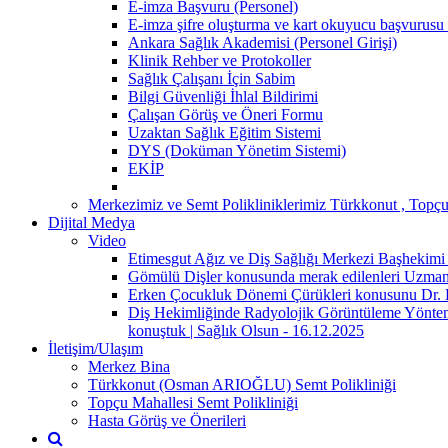
E-imza Başvuru (Personel)
E-imza şifre oluşturma ve kart okuyucu başvurusu 
Ankara Sağlık Akademisi (Personel Girişi)
Klinik Rehber ve Protokoller
Sağlık Çalışanı İçin Sabim
Bilgi Güvenliği İhlal Bildirimi
Çalışan Görüş ve Öneri Formu
Uzaktan Sağlık Eğitim Sistemi
DYS (Doküman Yönetim Sistemi)
EKİP
Merkezimiz ve Semt Polikliniklerimiz Türkkonut , Topçu
Dijital Medya
Video
Etimesgut Ağız ve Diş Sağlığı Merkezi Başhekimi 
Gömülü Dişler konusunda merak edilenleri Uzman 
Erken Çocukluk Dönemi Çürükleri konusunu Dr. Dt
Diş Hekimliğinde Radyolojik Görüntüleme Yönteml
konuştuk | Sağlık Olsun - 16.12.2025
İletişim/Ulaşım
Merkez Bina
Türkkonut (Osman ARIOĞLU) Semt Polikliniği
Topçu Mahallesi Semt Polikliniği
Hasta Görüş ve Önerileri