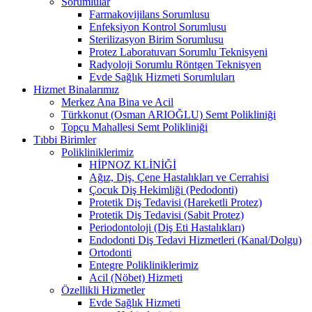
Sorumlular
Farmakovijilans Sorumlusu
Enfeksiyon Kontrol Sorumlusu
Sterilizasyon Birim Sorumlusu
Protez Laboratuvarı Sorumlu Teknisyeni
Radyoloji Sorumlu Röntgen Teknisyen
Evde Sağlık Hizmeti Sorumluları
Hizmet Binalarımız
Merkez Ana Bina ve Acil
Türkkonut (Osman ARIOĞLU) Semt Polikliniği
Topçu Mahallesi Semt Polikliniği
Tıbbi Birimler
Polikliniklerimiz
HİPNOZ KLİNİĞİ
Ağız, Diş, Çene Hastalıkları ve Cerrahisi
Çocuk Diş Hekimliği (Pedodonti)
Protetik Diş Tedavisi (Hareketli Protez)
Protetik Diş Tedavisi (Sabit Protez)
Periodontoloji (Diş Eti Hastalıkları)
Endodonti Diş Tedavi Hizmetleri (Kanal/Dolgu)
Ortodonti
Entegre Polikliniklerimiz
Acil (Nöbet) Hizmeti
Özellikli Hizmetler
Evde Sağlık Hizmeti