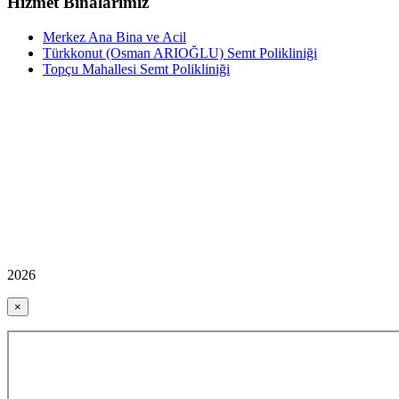
Hizmet Binalarımız
Merkez Ana Bina ve Acil
Türkkonut (Osman ARIOĞLU) Semt Polikliniği
Topçu Mahallesi Semt Polikliniği
2026
×