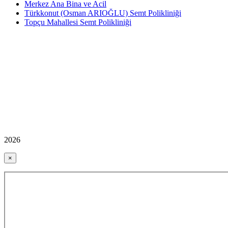
Merkez Ana Bina ve Acil
Türkkonut (Osman ARIOĞLU) Semt Polikliniği
Topçu Mahallesi Semt Polikliniği
2026
×