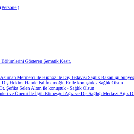
(Personel)
 Bölümlerini Gösteren Şematik Kesit.
Asuman Mermerci ile Hipnoz ile Diş Tedavisi Sağlık Bakanlığı bünyes
Diş Hekimi Hande Işıl İmamoğlu Er ile konuştuk - Sağlık Olsun
. Şefika Selen Altun ile konuştuk - Sağlık Olsun
eri ve Önemi İle İlgili Etimesgut Ağız ve Diş Sağlığı Merkezi Ağı