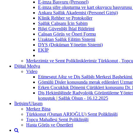
E-imza Başvuru (Personel)
E-imza şifre oluşturma ve kart okuyucu başvurusu 
Ankara Sağlık Akademisi (Personel Girişi)
Klinik Rehber ve Protokoller
Sağlık Çalışanı İçin Sabim
Bilgi Güvenliği İhlal Bildirimi
Çalışan Görüş ve Öneri Formu
Uzaktan Sağlık Eğitim Sistemi
DYS (Doküman Yönetim Sistemi)
EKİP
Merkezimiz ve Semt Polikliniklerimiz Türkkonut , Topçu
Dijital Medya
Video
Etimesgut Ağız ve Diş Sağlığı Merkezi Başhekimi 
Gömülü Dişler konusunda merak edilenleri Uzman 
Erken Çocukluk Dönemi Çürükleri konusunu Dr. Dt
Diş Hekimliğinde Radyolojik Görüntüleme Yönteml
konuştuk | Sağlık Olsun - 16.12.2025
İletişim/Ulaşım
Merkez Bina
Türkkonut (Osman ARIOĞLU) Semt Polikliniği
Topçu Mahallesi Semt Polikliniği
Hasta Görüş ve Önerileri