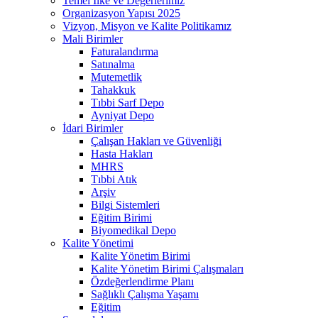
Temel İlke ve Değerlerimiz
Organizasyon Yapısı 2025
Vizyon, Misyon ve Kalite Politikamız
Mali Birimler
Faturalandırma
Satınalma
Mutemetlik
Tahakkuk
Tıbbi Sarf Depo
Ayniyat Depo
İdari Birimler
Çalışan Hakları ve Güvenliği
Hasta Hakları
MHRS
Tıbbi Atık
Arşiv
Bilgi Sistemleri
Eğitim Birimi
Biyomedikal Depo
Kalite Yönetimi
Kalite Yönetim Birimi
Kalite Yönetim Birimi Çalışmaları
Özdeğerlendirme Planı
Sağlıklı Çalışma Yaşamı
Eğitim