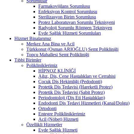
Sorumlular
Farmakovijilans Sorumlusu
Enfeksiyon Kontrol Sorumlusu
Sterilizasyon Birim Sorumlusu
Protez Laboratuvarı Sorumlu Teknisyeni
Radyoloji Sorumlu Röntgen Teknisyen
Evde Sağlık Hizmeti Sorumluları
Hizmet Binalarımız
Merkez Ana Bina ve Acil
Türkkonut (Osman ARIOĞLU) Semt Polikliniği
Topçu Mahallesi Semt Polikliniği
Tıbbi Birimler
Polikliniklerimiz
HİPNOZ KLİNİĞİ
Ağız, Diş, Çene Hastalıkları ve Cerrahisi
Çocuk Diş Hekimliği (Pedodonti)
Protetik Diş Tedavisi (Hareketli Protez)
Protetik Diş Tedavisi (Sabit Protez)
Periodontoloji (Diş Eti Hastalıkları)
Endodonti Diş Tedavi Hizmetleri (Kanal/Dolgu)
Ortodonti
Entegre Polikliniklerimiz
Acil (Nöbet) Hizmeti
Özellikli Hizmetler
Evde Sağlık Hizmeti