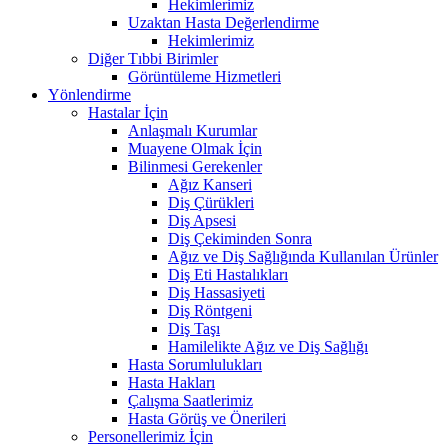
Hekimlerimiz
Uzaktan Hasta Değerlendirme
Hekimlerimiz
Diğer Tıbbi Birimler
Görüntüleme Hizmetleri
Yönlendirme
Hastalar İçin
Anlaşmalı Kurumlar
Muayene Olmak İçin
Bilinmesi Gerekenler
Ağız Kanseri
Diş Çürükleri
Diş Apsesi
Diş Çekiminden Sonra
Ağız ve Diş Sağlığında Kullanılan Ürünler
Diş Eti Hastalıkları
Diş Hassasiyeti
Diş Röntgeni
Diş Taşı
Hamilelikte Ağız ve Diş Sağlığı
Hasta Sorumlulukları
Hasta Hakları
Çalışma Saatlerimiz
Hasta Görüş ve Önerileri
Personellerimiz İçin